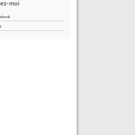
vez-moi
cebook
S