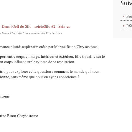
Sui
Fa
RS
 Dans l'Oeil du Silo - soiréeSilo #2 - Saintes
rmance pluridisciplinaire créée par Marine Biton Chrysostome.
rt entre corps et image, intérieur et extérieur. Elle travaille sur le
on corps influent sur le rythme de sa respiration.
rio pour explorer cette question : comment le monde qui nous
itionne, sans même que nous en ayons conscience ?
ostome
arine Biton Chrysostome