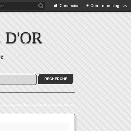
Connexion
+
Créer mon blog
 D'OR
re