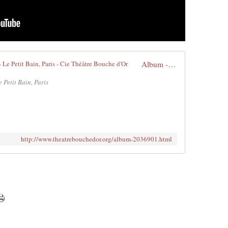
Album - De espalda frente al silencio - Le Petit Bain, Paris - Cie Théâtre Bouche d'Or
e Petit Bain, Paris
http://www.theatrebouchedor.org/album-2036901.html