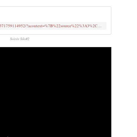
https://www.facebook.com/events/512371759114952/?acontext=%7B%22source%22%3A3%2C%22source_newsfeed_story_type%22%3A%22regular%22%2C%22action_history%22%3A%22[%7B%5C%22surface%5C%22%3A%5C%22newsfeed%5C%22%2C%5C%22mechanism%5C%22%3A%5C%22feed_story%5C%22%2C%5C%22extra_data%5C%22%3A[]%7D]%22%2C%22has_source%22%3Atrue%7D&source=3&source_newsfeed_story_type=regular&action_history=[%7B%22surface%22%3A%22newsfeed%22%2C%22mechanism%22%3A%22feed_story%22%2C%22extra_data%22%3A[]%7D]&has_source=1&hc_ref=ARRcmYxKvMXOptLs7xPmgMUIYPxkuO10G18DM27QbMX0fbsfG8W27PvQb5LqkoHBN2k
Soirée Silo#2