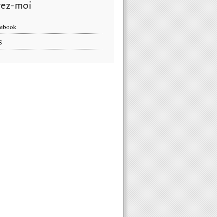
vez-moi
cebook
S