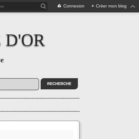
Connexion
+
Créer mon blog
 D'OR
re