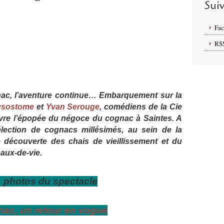
Sui
Fa
RS
nac, l’aventure continue… Embarquement sur la
ysostome
et
Yvan Serouge
, comédiens de la Cie
vre l’épopée du négoce du cognac à Saintes.
A
élection de cognacs millésimés, au sein de la
 découverte des chais de vieillissement et du
aux-de-vie.
s photos du spectac
le