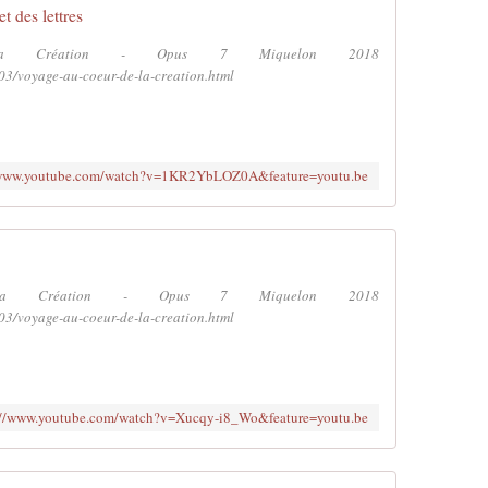
et des lettres
 Création - Opus 7 Miquelon 2018
03/voyage-au-coeur-de-la-creation.html
/www.youtube.com/watch?v=1KR2YbLOZ0A&feature=youtu.be
a Création - Opus 7 Miquelon 2018
03/voyage-au-coeur-de-la-creation.html
://www.youtube.com/watch?v=Xucqy-i8_Wo&feature=youtu.be