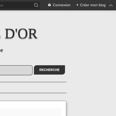
Connexion
+
Créer mon blog
 D'OR
re