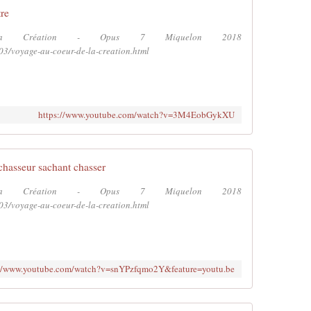
tre
 Création - Opus 7 Miquelon 2018
03/voyage-au-coeur-de-la-creation.html
https://www.youtube.com/watch?v=3M4EobGykXU
chasseur sachant chasser
 Création - Opus 7 Miquelon 2018
03/voyage-au-coeur-de-la-creation.html
://www.youtube.com/watch?v=snYPzfqmo2Y&feature=youtu.be