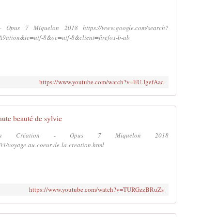
Opus 7 Miquelon 2018 https://www.google.com/search?
tion&ie=utf-8&oe=utf-8&client=firefox-b-ab
https://www.youtube.com/watch?v=liU-IgefAac
nute beauté de sylvie
 Création - Opus 7 Miquelon 2018
03/voyage-au-coeur-de-la-creation.html
https://www.youtube.com/watch?v=TURGzzBRuZs