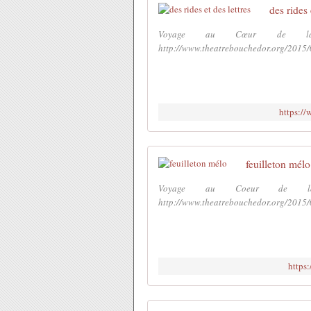
des rides 
Voyage au Cœur de la
http://www.theatrebouchedor.org/2015/
https:/
feuilleton mélo
Voyage au Coeur de l
http://www.theatrebouchedor.org/2015/
https