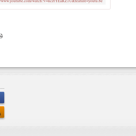
://www.youtube.com/watch?v=ncztYEaRZ1U&feature=youtu.be