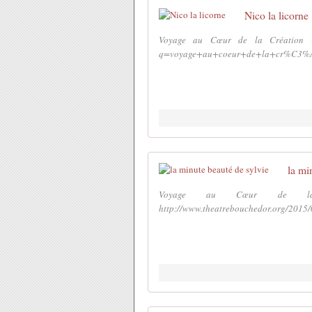
Nico la licorne
Voyage au Cœur de la Création - 
q=voyage+au+coeur+de+la+cr%C3%A9a
la mi
Voyage au Cœur de la
http://www.theatrebouchedor.org/2015/