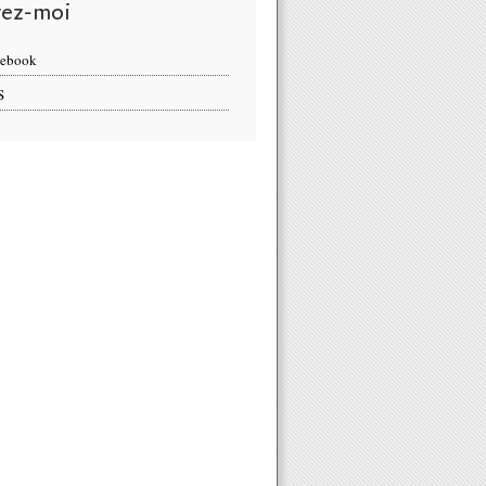
vez-moi
cebook
S