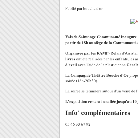
Publié par bouche d'or
Vals de Saintonge Communauté inaugure l'e
partir de 18h au siège de la Communaut
Organisée par les RAMP
(Relais d'Assistan
livres
enfants
a
ont été réalisées par les
, les
d'éveil
Gérald
avec l'aide de la plasticienne
Compagnie Théâtre Bouche d'Or
La
propo
soirée (18h-20h30).
La soirée se terminera autour d'un verre de l
L'exposition restera installée jusqu'au 10 
Info' complémentaires
05 46 33 67 92