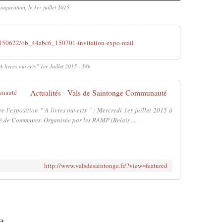
auguration, le 1er juillet 2015
150622/ob_44abc6_150701-invitation-expo-mail
"A livres ouverts" 1er Juillet 2015 - 18h
Actualités - Vals de Saintonge Communauté
'exposition " A livres ouverts " ; Mercredi 1er juillet 2015 à
é de Communes. Organisée par les RAMP (Relais ...
http://www.valsdesaintonge.fr/?view=featured