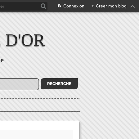
Connexion
+
Créer mon blog
 D'OR
re