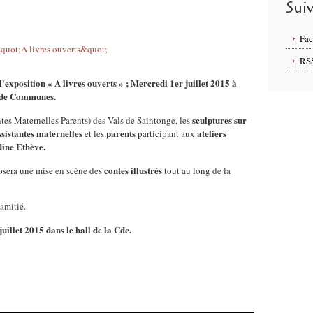
Sui
Fa
RS
xposition « A livres ouverts » ; Mercredi 1er juillet 2015 à
é de Communes.
sculptures sur
tes Maternelles Parents) des Vals de Saintonge, les
ssistantes maternelles
parents
ateliers
et les
participant aux
ine Ethève.
contes illustrés
sera une mise en scène des
tout au long de la
'amitié.
juillet 2015 dans le hall de la Cdc.