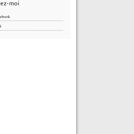
vez-moi
cebook
S